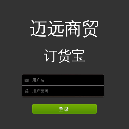
迈远商贸
订货宝